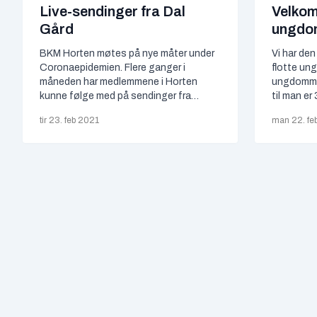
Live-sendinger fra Dal
Velkom
Gård
ungdom
BKM Horten møtes på nye måter under
Vi har de
Coronaepidemien. Flere ganger i
flotte u
måneden har medlemmene i Horten
ungdommer
kunne følge med på sendinger fra
til man er
BrunstadTV. Her har vi sett venner fra
være en d
tir 23. feb 2021
man 22. fe
fjern og nær; medlemmer fra hele verden
Horten. Vi
har samlet seg rundt sendingene og
år kan få
blitt oppbygget på vår tro ved å høre
med i den
Guds ord som blir talt…