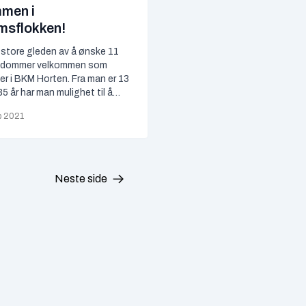
men i
sflokken!
n store gleden av å ønske 11
ngdommer velkommen som
 i BKM Horten. Fra man er 13
 35 år har man mulighet til å
el av ungdomsarbeidet i BKM
b 2021
 er virkelig heldige som hvert
 nye og lovende ungdommer
…
Neste side