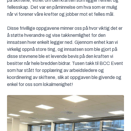
på skiftene, vitnet om den kraften som ligger i enhet og
fellesskap. Det var en påminnelse om hva som er mulig
når vi forener våre krefter og jobber mot et felles mål.
Disse frivillige oppgavene minner oss på hvor viktig det er
å støtte hverandre og vise takknemlighet for den
innsatsen hver enkelt legger ned. Gjennom enhet kan vi
virkelig oppnå store ting, og innsatsen som ble gjort på
disse stevnene ble et levende bevis på den kraften vi
besitter når hele bredden bidrar. Tusen takk til BCC Event
som har stått for opplæring av arbeidsledere og
koordinering av skiftene, slik at oppgaven ble givende og
enkel for oss som lokalmenighet!