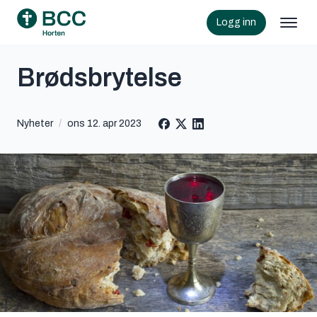
Logg inn
Brødsbrytelse
Nyheter
/
ons 12. apr 2023