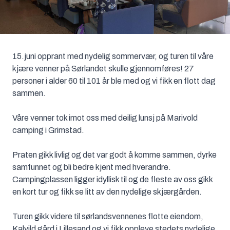
15.juni opprant med nydelig sommervær, og turen til våre
kjære venner på Sørlandet skulle gjennomføres! 27
personer i alder 60 til 101 år ble med og vi fikk en flott dag
sammen.
Våre venner tok imot oss med deilig lunsj på Marivold
camping i Grimstad.
Praten gikk livlig og det var godt å komme sammen, dyrke
samfunnet og bli bedre kjent med hverandre.
Campingplassen ligger idyllisk til og de fleste av oss gikk
en kort tur og fikk se litt av den nydelige skjærgården.
Turen gikk videre til sørlandsvennenes flotte eiendom,
Kalvild gård i Lillesand og vi fikk oppleve stedets nydelige