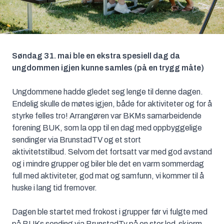
Søndag 31. mai ble en ekstra spesiell dag da
ungdommen igjen kunne samles (på en trygg måte)
Ungdommene hadde gledet seg lenge til denne dagen.
Endelig skulle de møtes igjen, både for aktiviteter og for å
styrke felles tro! Arrangøren var BKMs samarbeidende
forening BUK, som la opp til en dag med oppbyggelige
sendinger via BrunstadTV og et stort
aktivitetstilbud. Selvom det fortsatt var med god avstand
og i mindre grupper og biler ble det en varm sommerdag
full med aktiviteter, god mat og samfunn, vi kommer til å
huske i lang tid fremover.
Dagen ble startet med frokost i grupper før vi fulgte med
på BUKs sending via BrunstadTv på en stor led-skjerm.