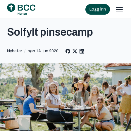
Logg inn
Solfylt pinsecamp
Nyheter
/
søn 14. jun 2020